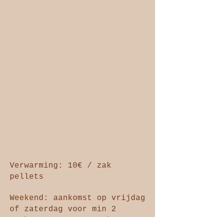
Verwarming: 10€ / zak
pellets
Weekend:
aa
nkomst op vrijdag
of zaterdag voor min 2