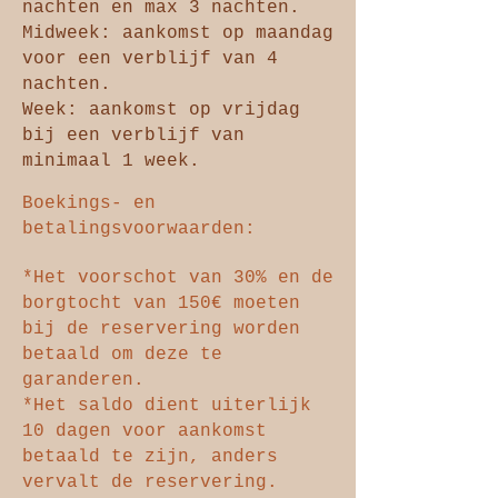
nachten en max 3 nachten.
Midweek: aankomst op maandag
voor een verblijf van 4
nachten.
Week: aankomst op vrijdag
bij een verblijf van
minimaal 1 week.
Boekings- en
betalingsvoorwaarden:
*Het voorschot van 30% e
n de
borgtocht van 150€ moeten
bij de reservering worden
betaald om deze te
garanderen.
*Het saldo dient uiterlijk
10 dagen voor aankomst
betaald te zijn, anders
vervalt de reservering.