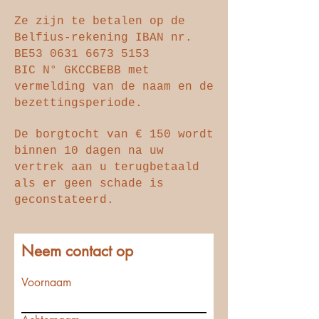
Ze zijn te betalen op de
Belfius-rekening IBAN nr.
BE53
0631 6673 5153
BIC N° GKCCBEBB met
vermelding van de naam en de
bezettingsperiode.
De borgtocht van € 150 wordt
binnen 10 dagen na uw
vertrek aan u terugbetaald
als er geen schade is
geconstateerd.
Neem contact op
Voornaam